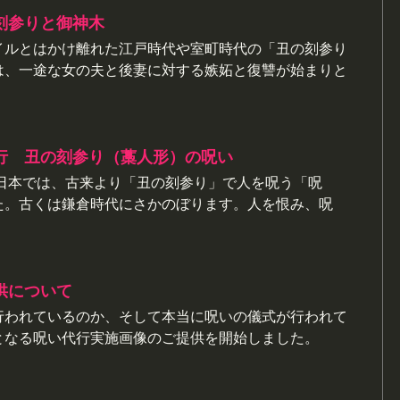
刻参りと御神木
イルとはかけ離れた江戸時代や室町時代の「丑の刻参り
は、一途な女の夫と後妻に対する嫉妬と復讐が始まりと
行 丑の刻参り（藁人形）の呪い
 日本では、古来より「丑の刻参り」で人を呪う「呪
た。古くは鎌倉時代にさかのぼります。人を恨み、呪
供について
行われているのか、そして本当に呪いの儀式が行われて
となる呪い代行実施画像のご提供を開始しました。