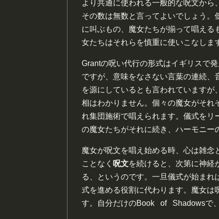
より共通に使われる一般的な呪文から
その数は無数と言ってよいでしょう。
に叫ぶもの、魔女たちが揃って唱える
女たちはそれらを慎重に使いこなしま
Grantの呪い代行の形式はイギリス
ですが、意味をなさない言葉の連続、
を源にしているとも言われていますが
相はわかりません。個々の魔女がそれ
れ集団施術で唱えられます。儀式をリ
の魔女たちがそれに続き、ハーモニー
魔女が呪文を唱え始める時、心は雑念
ことなく
呪文
を続けると、次第に神経
る、というのです。一旦儀式が始まれ
式を進める役割に代わります。魔女は
す。自分だけのBook of Shado