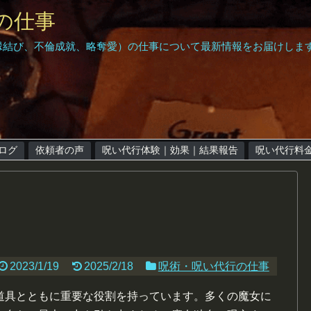
の仕事
縁結び、不倫成就、略奪愛）の仕事について最新情報をお届けしま
呪い代行Grant｜Home
呪い代行の仕事｜ブログ
依頼者の声
呪い代行体験｜効果｜結果報告
ログ
依頼者の声
呪い代行体験｜効果｜結果報告
呪い代行料
呪い代行料金
簡単なお呪い
無料相談受付
2023/1/19
2025/2/18
呪術・呪い代行の仕事
道具とともに重要な役割を持っています。多くの魔女に