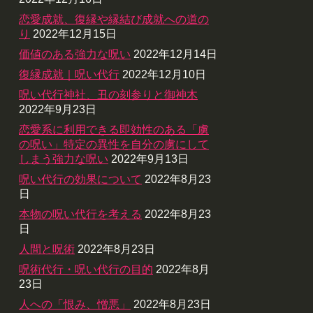
恋愛成就、復縁や縁結び成就への道の
り
2022年12月15日
価値のある強力な呪い
2022年12月14日
復縁成就｜呪い代行
2022年12月10日
呪い代行神社、丑の刻参りと御神木
2022年9月23日
恋愛系に利用できる即効性のある「虜
の呪い」特定の異性を自分の虜にして
しまう強力な呪い
2022年9月13日
呪い代行の効果について
2022年8月23
日
本物の呪い代行を考える
2022年8月23
日
人間と呪術
2022年8月23日
呪術代行・呪い代行の目的
2022年8月
23日
人への「恨み、憎悪」
2022年8月23日