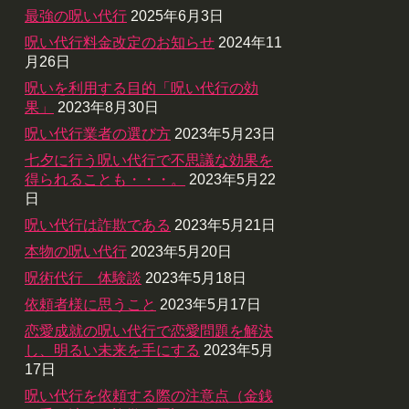
最強の呪い代行
2025年6月3日
呪い代行料金改定のお知らせ
2024年11
月26日
呪いを利用する目的「呪い代行の効
果」
2023年8月30日
呪い代行業者の選び方
2023年5月23日
七夕に行う呪い代行で不思議な効果を
得られることも・・・。
2023年5月22
日
呪い代行は詐欺である
2023年5月21日
本物の呪い代行
2023年5月20日
呪術代行 体験談
2023年5月18日
依頼者様に思うこと
2023年5月17日
恋愛成就の呪い代行で恋愛問題を解決
し、明るい未来を手にする
2023年5月
17日
呪い代行を依頼する際の注意点（金銭