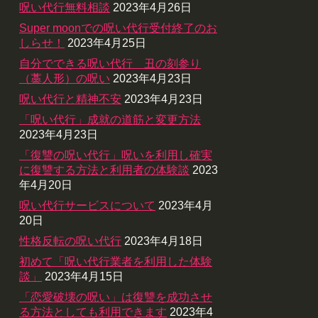
呪い代行無料相談
2023年4月26日
Super moonでの呪い代行受付終了のお
しらせ！
2023年4月25日
自分でできる呪い代行 丑の刻参り
（藁人形）の呪い
2023年4月23日
呪い代行と精神不安
2023年4月23日
「呪い代行」成就の道筋と変更方法
2023年4月23日
「復讐の呪い代行」呪いを利用し確実
に復讐する方法と利用者の体験談
2023
年4月20日
呪い代行サービスについて
2023年4月
20日
性格反転の呪い代行
2023年4月18日
初めて「呪い代行業者を利用した体験
談」
2023年4月15日
「恋愛破壊の呪い」は復讐を成功させ
る方法としても利用できます
2023年4