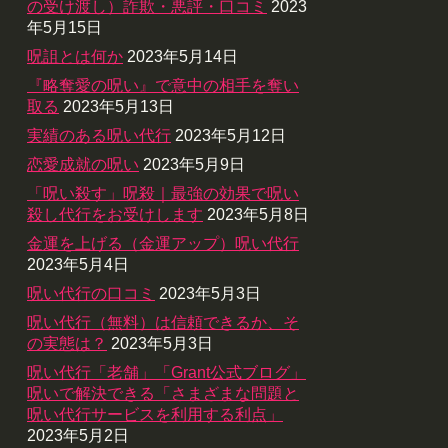
の受け渡し）詐欺・悪評・口コミ
2023
年5月15日
呪詛とは何か
2023年5月14日
『略奪愛の呪い』で意中の相手を奪い
取る
2023年5月13日
実績のある呪い代行
2023年5月12日
恋愛成就の呪い
2023年5月9日
「呪い殺す」呪殺｜最強の効果で呪い
殺し代行をお受けします
2023年5月8日
金運を上げる（金運アップ）呪い代行
2023年5月4日
呪い代行の口コミ
2023年5月3日
呪い代行（無料）は信頼できるか、そ
の実態は？
2023年5月3日
呪い代行「老舗」「Grant公式ブログ」
呪いで解決できる「さまざまな問題と
呪い代行サービスを利用する利点」
2023年5月2日