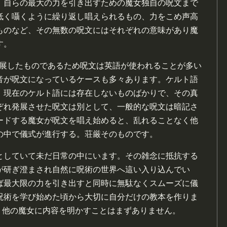
、自らの最大の力を引き出すための魔女独自の呪文まで
低く囁くように繰り返し唱えられるもの、力をこめ声高
ものなど、その無数の呪文にはそれぞれの意味があり魔
す。
で発展したものであるため呪文は英語が使われることが多い
音が呪文になっているケースも多々あります。ケルト語
、現在のケルト語には存在しないものばかりで、その真
ぞれ発展させた呪文は別として、一般的な呪文は暗記さ
ードする魔女が呪文を唱え始めると、乱れることなく他
の中で儀式が進行する。荘厳そのものです。
としていて未だ日常の中にいます。その雑念に抵抗する
が研ぎ澄まされ自然に呪術の世界へ這い入り込んでい
ば最大限の力を引き出すと同時に無駄なくスムーズに儀
呪術を学び始めた頃から大切に自分だけの教本を作りま
wsで、他の魔女に内容を明かすことはまずありません。