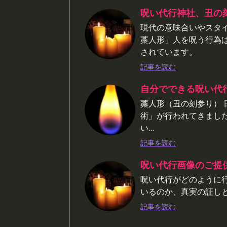
呪い代行神社、丑の
現代の意味合いやスタ
藁人形」人を呪う行為
されています。
記事を読む
自分でできる呪い代
藁人形（丑の刻参り）
術」が行われてきまし
い...
記事を読む
呪い代行画像のご提
呪い代行がどのように
いるのか、真実の証し
記事を読む