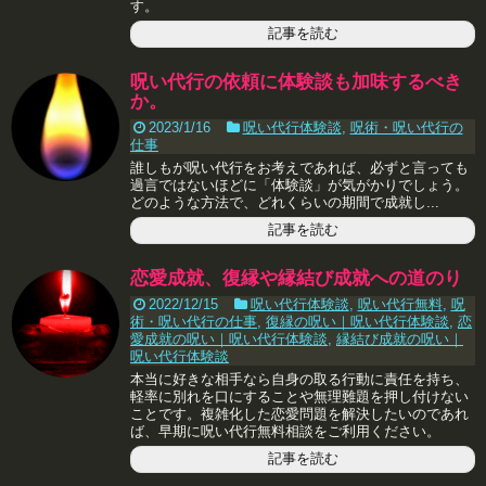
す。
記事を読む
呪い代行の依頼に体験談も加味するべき
か。
2023/1/16
呪い代行体験談
,
呪術・呪い代行の
仕事
誰しもが呪い代行をお考えであれば、必ずと言っても
過言ではないほどに「体験談」が気がかりでしょう。
どのような方法で、どれくらいの期間で成就し...
記事を読む
恋愛成就、復縁や縁結び成就への道のり
2022/12/15
呪い代行体験談
,
呪い代行無料
,
呪
術・呪い代行の仕事
,
復縁の呪い｜呪い代行体験談
,
恋
愛成就の呪い｜呪い代行体験談
,
縁結び成就の呪い｜
呪い代行体験談
本当に好きな相手なら自身の取る行動に責任を持ち、
軽率に別れを口にすることや無理難題を押し付けない
ことです。複雑化した恋愛問題を解決したいのであれ
ば、早期に呪い代行無料相談をご利用ください。
記事を読む