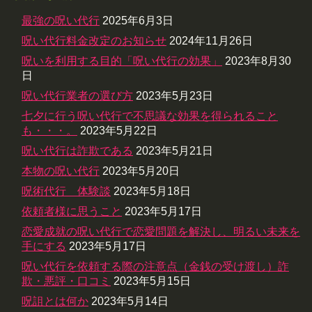
最強の呪い代行
2025年6月3日
呪い代行料金改定のお知らせ
2024年11月26日
呪いを利用する目的「呪い代行の効果」
2023年8月30
日
呪い代行業者の選び方
2023年5月23日
七夕に行う呪い代行で不思議な効果を得られること
も・・・。
2023年5月22日
呪い代行は詐欺である
2023年5月21日
本物の呪い代行
2023年5月20日
呪術代行 体験談
2023年5月18日
依頼者様に思うこと
2023年5月17日
恋愛成就の呪い代行で恋愛問題を解決し、明るい未来を
手にする
2023年5月17日
呪い代行を依頼する際の注意点（金銭の受け渡し）詐
欺・悪評・口コミ
2023年5月15日
呪詛とは何か
2023年5月14日