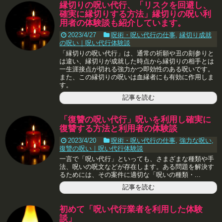
縁切りの呪い代行、「リスクを回避し、
確実に縁切りする方法」縁切りの呪い利
用者の体験談も紹介しています。
2023/4/27
呪術・呪い代行の仕事
,
縁切り成就
の呪い｜呪い代行体験談
「縁切りの呪い代行」は、通常の祈願や丑の刻参りと
は違い、縁切りが成就した時点から縁切りの相手とは
一生涯接点が切れる強力かつ即効性のある呪いです。
また、この縁切りの呪いは血縁者にも有効に作用しま
す。
記事を読む
「復讐の呪い代行」呪いを利用し確実に
復讐する方法と利用者の体験談
2023/4/20
呪術・呪い代行の仕事
,
強力な呪い
,
復讐の呪い｜呪い代行体験談
一言で「呪い代行」といっても、さまざまな種類や手
法、呪いの呪文などが存在します。ある問題を解決す
るためには、その案件に適切な「呪いの種類・...
記事を読む
初めて「呪い代行業者を利用した体験
談」