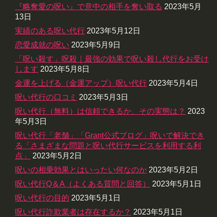
『略奪愛の呪い』で意中の相手を奪い取る
2023年5月
13日
実績のある呪い代行
2023年5月12日
恋愛成就の呪い
2023年5月9日
「呪い殺す」呪殺｜最強の効果で呪い殺し代行をお受け
します
2023年5月8日
金運を上げる（金運アップ）呪い代行
2023年5月4日
呪い代行の口コミ
2023年5月3日
呪い代行（無料）は信頼できるか、その実態は？
2023
年5月3日
呪い代行「老舗」「Grant公式ブログ」呪いで解決でき
る「さまざまな問題と呪い代行サービスを利用する利
点」
2023年5月2日
呪いの相乗効果とはいったい何なのか
2023年5月2日
呪い代行Q＆A（よくある質問と回答）
2023年5月1日
呪い代行の目的
2023年5月1日
呪い代行詐欺業者は存在するか？
2023年5月1日