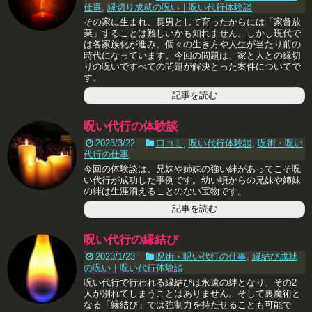
仕事
,
縁切り成就の呪い｜呪い代行体験談
その家に生まれ、長男として育ったからには「家督放
棄」することは難しいかも知れません。しかし現代で
は各家族化が進み、個々の生き方や人生が当たり前の
時代になっています。今回の問題は、家と人との縁切
りの呪いですべての問題が解決とった案件についてで
す。
記事を読む
呪い代行の体験談
2023/3/22
口コミ
,
呪い代行体験談
,
呪術・呪い
代行の仕事
今回の体験談は、兄妹や姉妹の強い絆があってこそ呪
い代行が成功した事例です。幼い頃からの兄妹や姉妹
の絆は生涯消えることのない宝物です。
記事を読む
呪い代行の縁結び
2023/1/23
呪術・呪い代行の仕事
,
縁結び成就
の呪い｜呪い代行体験談
呪い代行で行われる縁結びは永遠の絆となり、その2
人が別れてしまうことはありません。そして裏魔術と
なる「縁結び」では強制力を持たせることも可能で