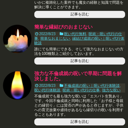
いかに複雑化した案件でも魔女の経験と知識で問題を
解決に導くことができます。
記事を読む
簡単な縁結びのおまじない
2022/8/23
呪い代行無料
,
呪術・呪い代行の仕
事
,
簡単なおまじない
,
縁結び成就の呪い｜呪い代行体
験談
誰にでも簡単にできる、そして強力なおまじないの方
法を100種類上ご紹介しておいます。
記事を読む
強力な不倫成就の呪いで早期に問題を解
決しました。
2022/8/23
不倫成就の呪い｜呪い代行体験談
,
呪い代行体験談
,
呪術・呪い代行の仕事
,
強力な呪い
不倫成就でも最も強力な呪いは「エスバト生贄あり」
です。今回不倫成就と同時に利用した「お子様と母親
との縁切り」には賛否の声があると存じますが、子供
への育児放棄や虐待があるなら縁切りの呪いを利用す
ることもあります。
記事を読む