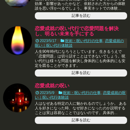
効果・影響があったかなど、依頼された方からの体験
談を思い浮かべるでしょう。事実ネットでの体験...
記事を読む
恋愛成就の呪い代行で恋愛問題を解決
し、明るい未来を手にする
2023/5/17
呪術・呪い代行の仕事
,
恋愛成就の
呪い｜呪い代行体験談
人生90年時代になろうとしています。生きるうえで
「恋愛問題」は切り話すことはできないでしょう。呪
い代行は様々な問題を解決し身体的にも肉体的にも安
定を図ることができます。
記事を読む
恋愛成就の呪い
2023/5/9
呪術・呪い代行の仕事
,
恋愛成就の呪
い｜呪い代行体験談
人はなぜある特定の人に魅かれるのでしょうか。 ある
人を好きになった時、なぜ好きになったのか説明する
ことは実は容易なことではないのです。具体的...
記事を読む