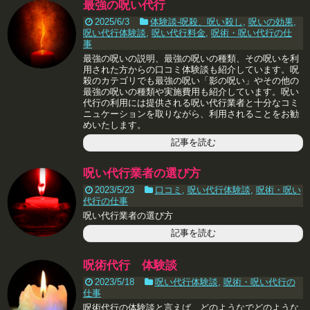
最強の呪い代行
2025/6/3
体験談-呪殺、呪い殺し
,
呪いの効果
,
呪い代行体験談
,
呪い代行料金
,
呪術・呪い代行の仕
事
最強の呪いの説明、最強の呪いの種類、その呪いを利
用された方からの口コミ体験談も紹介しています。呪
殺のカテゴリでも最強の呪い「影の呪い」やその他の
最強の呪いの種類や実施費用も紹介しています。呪い
代行の利用には提供される呪い代行業者と十分なコミ
ニュケーションを取りながら、利用されることをお勧
めいたします。
記事を読む
呪い代行業者の選び方
2023/5/23
口コミ
,
呪い代行体験談
,
呪術・呪い
代行の仕事
呪い代行業者の選び方
記事を読む
呪術代行 体験談
2023/5/18
呪い代行体験談
,
呪術・呪い代行の
仕事
呪術代行の体験談と言えば、どのようなでどのような