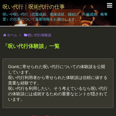
呪い代行｜呪術代行の仕事
呪いや呪い代行（恋愛成就、復縁成就、縁結び、不倫成就、略奪
呪い代行Grant｜Home
愛）の仕事について最新情報をお届けします。
呪い代行の仕事｜ブログ
ホーム
呪い代行体験談
依頼者の声
「
呪い代行体験談
」
一覧
呪い代行体験｜効果｜結果報告
呪い代行料金
Grantに寄せられた呪い代行についての体験談を公開
しています。
簡単なお呪い
呪い代行利用者から寄せられた体験談は信頼に値する
貴重な経験です。
無料相談受付
呪い代行を利用したい、そう考えているなら呪い代行
の体験談には成就するための重要なヒントが隠されて
います。