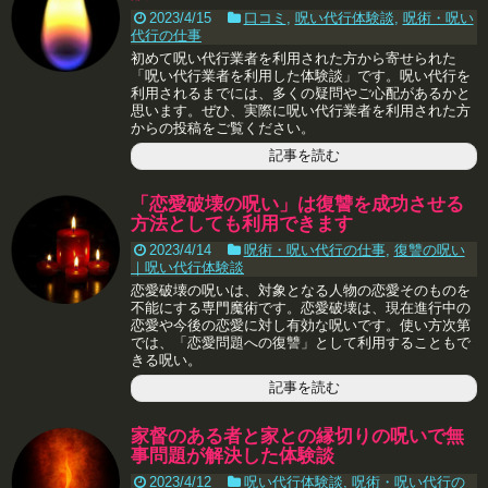
2023/4/15
口コミ
,
呪い代行体験談
,
呪術・呪い
代行の仕事
初めて呪い代行業者を利用された方から寄せられた
「呪い代行業者を利用した体験談」です。呪い代行を
利用されるまでには、多くの疑問やご心配があるかと
思います。ぜひ、実際に呪い代行業者を利用された方
からの投稿をご覧ください。
記事を読む
「恋愛破壊の呪い」は復讐を成功させる
方法としても利用できます
2023/4/14
呪術・呪い代行の仕事
,
復讐の呪い
｜呪い代行体験談
恋愛破壊の呪いは、対象となる人物の恋愛そのものを
不能にする専門魔術です。恋愛破壊は、現在進行中の
恋愛や今後の恋愛に対し有効な呪いです。使い方次第
では、「恋愛問題への復讐」として利用することもで
きる呪い。
記事を読む
家督のある者と家との縁切りの呪いで無
事問題が解決した体験談
2023/4/12
呪い代行体験談
,
呪術・呪い代行の