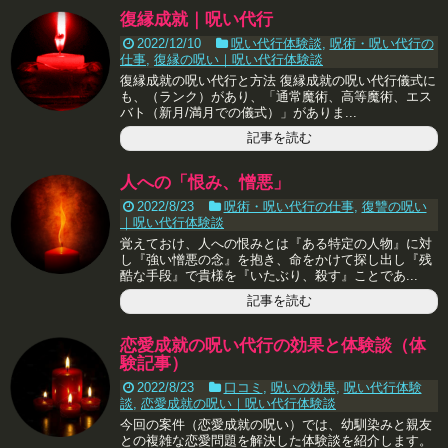
復縁成就｜呪い代行
2022/12/10
呪い代行体験談
,
呪術・呪い代行の
仕事
,
復縁の呪い｜呪い代行体験談
復縁成就の呪い代行と方法 復縁成就の呪い代行儀式に
も、（ランク）があり、「通常魔術、高等魔術、エス
バト（新月/満月での儀式）」がありま...
記事を読む
人への「恨み、憎悪」
2022/8/23
呪術・呪い代行の仕事
,
復讐の呪い
｜呪い代行体験談
覚えておけ、人への恨みとは『ある特定の人物』に対
し『強い憎悪の念』を抱き、命をかけて探し出し『残
酷な手段』で貴様を『いたぶり、殺す』ことであ...
記事を読む
恋愛成就の呪い代行の効果と体験談（体
験記事）
2022/8/23
口コミ
,
呪いの効果
,
呪い代行体験
談
,
恋愛成就の呪い｜呪い代行体験談
今回の案件（恋愛成就の呪い）では、幼馴染みと親友
との複雑な恋愛問題を解決した体験談を紹介します。