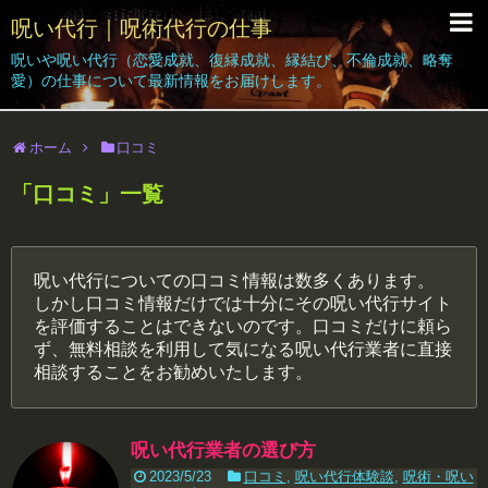
呪い代行｜呪術代行の仕事
呪いや呪い代行（恋愛成就、復縁成就、縁結び、不倫成就、略奪
呪い代行Grant｜Home
愛）の仕事について最新情報をお届けします。
呪い代行の仕事｜ブログ
ホーム
口コミ
依頼者の声
「
口コミ
」
一覧
呪い代行体験｜効果｜結果報告
呪い代行料金
呪い代行についての口コミ情報は数多くあります。
しかし口コミ情報だけでは十分にその呪い代行サイト
簡単なお呪い
を評価することはできないのです。口コミだけに頼ら
ず、無料相談を利用して気になる呪い代行業者に直接
無料相談受付
相談することをお勧めいたします。
呪い代行業者の選び方
2023/5/23
口コミ
,
呪い代行体験談
,
呪術・呪い