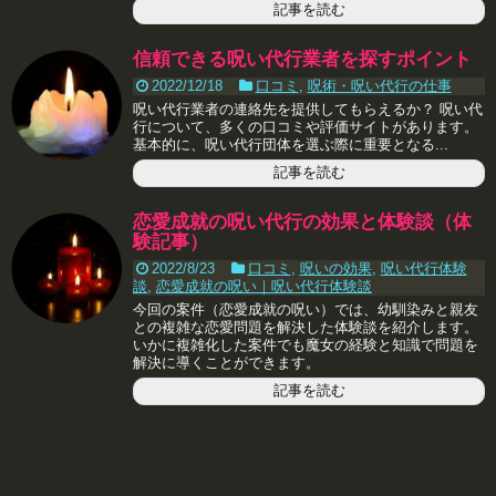
記事を読む
信頼できる呪い代行業者を探すポイント
2022/12/18
口コミ
,
呪術・呪い代行の仕事
呪い代行業者の連絡先を提供してもらえるか？ 呪い代
行について、多くの口コミや評価サイトがあります。
基本的に、呪い代行団体を選ぶ際に重要となる...
記事を読む
恋愛成就の呪い代行の効果と体験談（体
験記事）
2022/8/23
口コミ
,
呪いの効果
,
呪い代行体験
談
,
恋愛成就の呪い｜呪い代行体験談
今回の案件（恋愛成就の呪い）では、幼馴染みと親友
との複雑な恋愛問題を解決した体験談を紹介します。
いかに複雑化した案件でも魔女の経験と知識で問題を
解決に導くことができます。
記事を読む