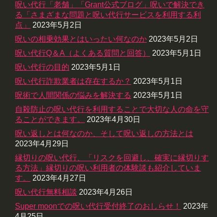
呪い代行「老舗」「Grant公式ブログ」呪いで解決でき
る「さまざまな問題と呪い代行サービスを利用する利
点」
2023年5月2日
呪いの相乗効果とはいったい何なのか
2023年5月2日
呪い代行Q＆A（よくある質問と回答）
2023年5月1日
呪い代行の目的
2023年5月1日
呪い代行詐欺業者は存在するか？
2023年5月1日
呪術で人間関係の悩みを解決する
2023年5月1日
自殺防止の呪い代行を利用することで大切な人の命を守
ることができます。
2023年4月30日
呪い返しとは何なのか、そして呪い返しの方法とは
2023年4月29日
縁切りの呪い代行、「リスクを回避し、確実に縁切りす
る方法」縁切りの呪い利用者の体験談も紹介していま
す。
2023年4月27日
呪い代行無料相談
2023年4月26日
Super moonでの呪い代行受付終了のおしらせ！
2023年
4月25日