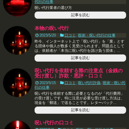
代行の仕事
呪い代行業者の選び方
記事を読む
本物の呪い代行
2023/5/20
口コミ
,
呪術・呪い代行の仕事
昨今、インターネット上で「呪い代行」を「業」とす
る団体や個人が数多く見受けられます。問題点として
は、依頼者が「本当に呪い代行を請け負う団体」...
記事を読む
呪い代行を依頼する際の注意点（金銭の
受け渡し）詐欺・悪評・口コミ
2023/5/15
口コミ
,
呪い代行詐偽
,
呪術・呪い代
行の仕事
呪い代行を依頼する際に必要となるのが「代行費用」
の受け渡しです。特に注意が必要な受け渡し方法は、
現金を「郵送」で送ることです。レターパック...
記事を読む
呪い代行の口コミ