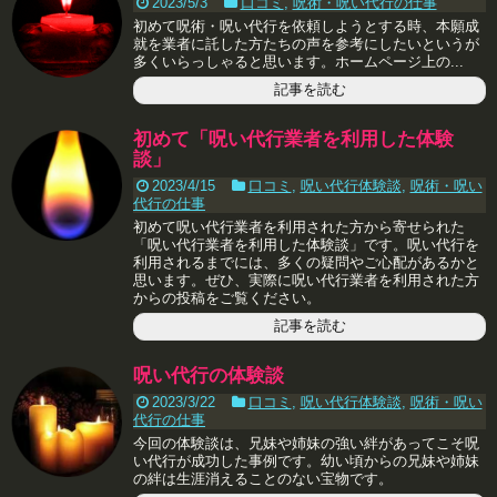
2023/5/3
口コミ
,
呪術・呪い代行の仕事
初めて呪術・呪い代行を依頼しようとする時、本願成
就を業者に託した方たちの声を参考にしたいというが
多くいらっしゃると思います。ホームページ上の...
記事を読む
初めて「呪い代行業者を利用した体験
談」
2023/4/15
口コミ
,
呪い代行体験談
,
呪術・呪い
代行の仕事
初めて呪い代行業者を利用された方から寄せられた
「呪い代行業者を利用した体験談」です。呪い代行を
利用されるまでには、多くの疑問やご心配があるかと
思います。ぜひ、実際に呪い代行業者を利用された方
からの投稿をご覧ください。
記事を読む
呪い代行の体験談
2023/3/22
口コミ
,
呪い代行体験談
,
呪術・呪い
代行の仕事
今回の体験談は、兄妹や姉妹の強い絆があってこそ呪
い代行が成功した事例です。幼い頃からの兄妹や姉妹
の絆は生涯消えることのない宝物です。