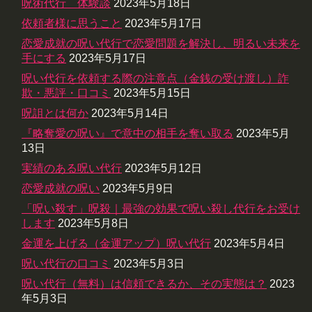
呪術代行 体験談
2023年5月18日
依頼者様に思うこと
2023年5月17日
恋愛成就の呪い代行で恋愛問題を解決し、明るい未来を
手にする
2023年5月17日
呪い代行を依頼する際の注意点（金銭の受け渡し）詐
欺・悪評・口コミ
2023年5月15日
呪詛とは何か
2023年5月14日
『略奪愛の呪い』で意中の相手を奪い取る
2023年5月
13日
実績のある呪い代行
2023年5月12日
恋愛成就の呪い
2023年5月9日
「呪い殺す」呪殺｜最強の効果で呪い殺し代行をお受け
します
2023年5月8日
金運を上げる（金運アップ）呪い代行
2023年5月4日
呪い代行の口コミ
2023年5月3日
呪い代行（無料）は信頼できるか、その実態は？
2023
年5月3日