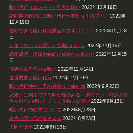
呪い代行（エスバト）強力な呪い
2022年12月19日
諸問題の解決には呪い代行が有効な手段です。
2022年
12月19日
信頼できる呪い代行業者を探すポイント
2022年12月18
日
おまじない（お呪い）で願いは叶う
2022年12月16日
恋愛成就、復縁や縁結び成就への道のり
2022年12月15
日
価値のある強力な呪い
2022年12月14日
復縁成就｜呪い代行
2022年12月10日
呪い代行神社、丑の刻参りと御神木
2022年9月23日
恋愛系に利用できる即効性のある「虜の呪い」特定の異
性を自分の虜にしてしまう強力な呪い
2022年9月13日
呪い代行の効果について
2022年8月23日
本物の呪い代行を考える
2022年8月23日
人間と呪術
2022年8月23日