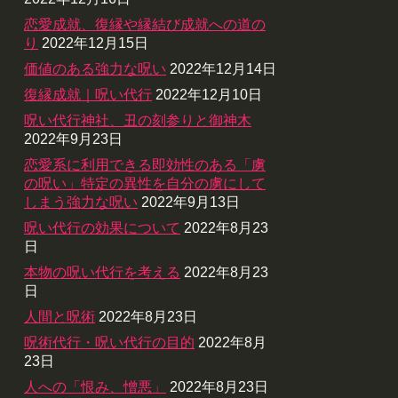
恋愛成就、復縁や縁結び成就への道の
り
2022年12月15日
価値のある強力な呪い
2022年12月14日
復縁成就｜呪い代行
2022年12月10日
呪い代行神社、丑の刻参りと御神木
2022年9月23日
恋愛系に利用できる即効性のある「虜
の呪い」特定の異性を自分の虜にして
しまう強力な呪い
2022年9月13日
呪い代行の効果について
2022年8月23
日
本物の呪い代行を考える
2022年8月23
日
人間と呪術
2022年8月23日
呪術代行・呪い代行の目的
2022年8月
23日
人への「恨み、憎悪」
2022年8月23日