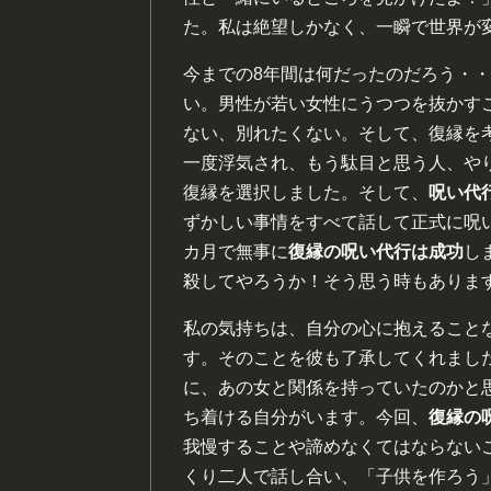
た。私は絶望しかなく、一瞬で世界が
今までの8年間は何だったのだろう・
い。男性が若い女性にうつつを抜かす
ない、別れたくない。そして、復縁を
一度浮気され、もう駄目と思う人、や
復縁を選択しました。そして、
呪い代
ずかしい事情をすべて話して正式に呪
カ月で無事に
復縁の呪い代行は成功
し
殺してやろうか！そう思う時もありま
私の気持ちは、自分の心に抱えること
す。そのことを彼も了承してくれまし
に、あの女と関係を持っていたのかと
ち着ける自分がいます。今回、
復縁の
我慢することや諦めなくてはならない
くり二人で話し合い、「子供を作ろう