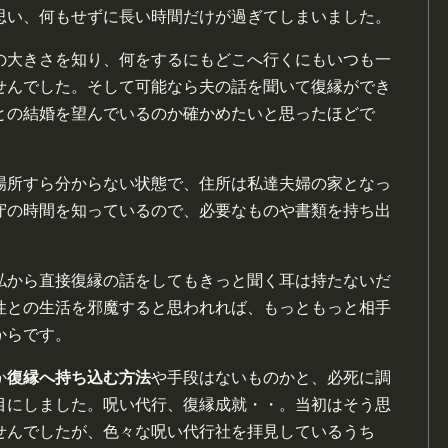
思い、何もせずに長い時間だけが過ぎてしまいました。
の大きさを知り、何をするにもどこへ行くにもいつも一
せんでした。そして可能なら夫の話を聞いて復縁ができ
との結婚を望んでいるのか確かめたいと思ったほどで
場所すら分からない状態で、住所は私達夫婦の家となっ
守の時間を知っているので、必要なものや書類を持ち出
私から直接復縁の話をしてもきっと聞く耳は持たないだ
性との生活を邪魔すると思われれば、もっともっと相手
からです。
か
復縁へ持ち込む方法
や手段はないものかと、必死に調
目にしました。呪い代行、復縁成就・・。当初はそう思
せんでしたが、色々な呪い代行社を拝見しているうち