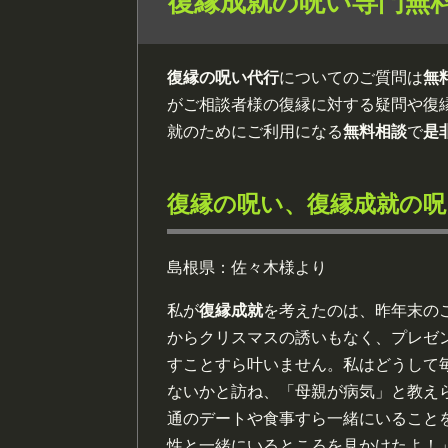
復縁成就の呪い専門無
復縁の呪い代行
についてのご質問は
無
がご相談者様の復縁に対する疑問や復
就のためにご利用になる
無料相談
で
是
復縁の呪い、復縁成就の呪
島根県：佐々木様より
私が
復縁成就
を考えたのは、昨年末の
からクリスマスの誘いもなく、プレゼ
すことすら叶いません。私はどうして
ないかと訪ね、「母親が病気」と教え
通のデートや食事すら一緒にいること
性と一緒にいるところを見かけたよ！