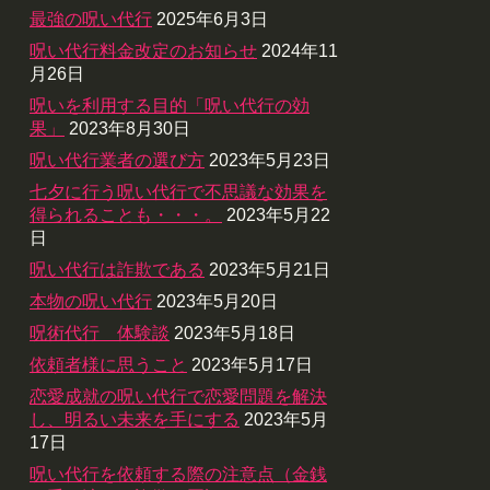
最強の呪い代行
2025年6月3日
呪い代行料金改定のお知らせ
2024年11
月26日
呪いを利用する目的「呪い代行の効
果」
2023年8月30日
呪い代行業者の選び方
2023年5月23日
七夕に行う呪い代行で不思議な効果を
得られることも・・・。
2023年5月22
日
呪い代行は詐欺である
2023年5月21日
本物の呪い代行
2023年5月20日
呪術代行 体験談
2023年5月18日
依頼者様に思うこと
2023年5月17日
恋愛成就の呪い代行で恋愛問題を解決
し、明るい未来を手にする
2023年5月
17日
呪い代行を依頼する際の注意点（金銭