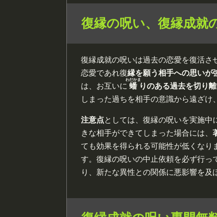
復縁の呪い、復縁成就
復縁成就の呪いは過去の恋愛を復活さ
恋愛であれ復
縁を願う相手への思いが
わだかま
は、お互いに
蟠
りのある過去を切り離
しまった過ちを相手の意識から遠ざけ
注意点
としては、復縁の呪いを実施中
きな相手ができてしまった場合には、
ても効果を得られる可能性が低くなり
す。復縁の呪いの中止依頼を必ず行っ
り、新たな異性との関係に悪影響を及