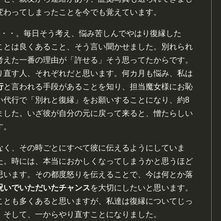
変わってしまったことを今でも覚えています。
・・・。毎日そう考え、悩み苦しんでやはり復縁した
ことは良くあること、そう言い聞かせました。別れられ
考えた一番の理由が「許せる」そう思ってたからです。
り直す人、それぞれだと思います。何カ月も悩み、私は
行
と言われる手段があることを知り、担当魔女様にお恥
い代行で「別れと復縁」をお願いすることになり、約8
ました。いざ彼が自分の元に戻って来ると、憎たらしい
す。
なく、その時ごとにすべて彼に伝えるようにしていま
た。時には、本当におかしくなってしまうかと思うほど
思います。その都度怒りを伝えることで、今は何とか落
呪いでいただいたチャンス
を大切にしたいと思います。
ことも多くあると思いますが、私達は復縁についてじっ
」そして、一からやり直すことになりました。