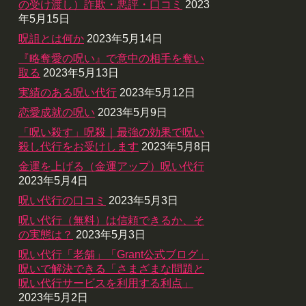
の受け渡し）詐欺・悪評・口コミ
2023
年5月15日
呪詛とは何か
2023年5月14日
『略奪愛の呪い』で意中の相手を奪い
取る
2023年5月13日
実績のある呪い代行
2023年5月12日
恋愛成就の呪い
2023年5月9日
「呪い殺す」呪殺｜最強の効果で呪い
殺し代行をお受けします
2023年5月8日
金運を上げる（金運アップ）呪い代行
2023年5月4日
呪い代行の口コミ
2023年5月3日
呪い代行（無料）は信頼できるか、そ
の実態は？
2023年5月3日
呪い代行「老舗」「Grant公式ブログ」
呪いで解決できる「さまざまな問題と
呪い代行サービスを利用する利点」
2023年5月2日