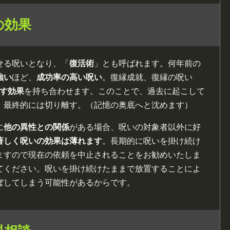
の効果
せる呪いとなり、「
復活術
」とも呼ばれます。何年前の
強い
ほど、
成功率の高い呪い
。復縁成就、復縁の呪い
す効果
を持ち合わせます。このことで、過去に起こして
、最終的には切り離す。（記憶の奥底へと沈めます）
に
他の異性との関係
がある場合、呪いの対象者以外に好
著しく呪いの効果は薄れます
。長期的に呪いを掛け続け
ますので現在の依頼を中止されることをお勧めいたしま
てください。呪いを掛け続けたままで放置することによ
ぼしてしまう可能性があるからです。