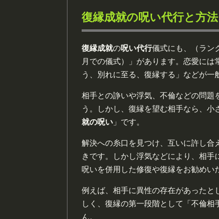
復縁成就の呪い代行と方法
復縁成就
の
呪い代行
儀式にも、（ラン
月での儀式）」があります。恋愛には
う、別れに至る、復縁する」などが一
相手との諍いや浮気、不倫などの問題
う。しかし、復縁を望む相手なら、小
就の呪い
」です。
解決への糸口を見つけ、互いに許し合
きです。しかし浮気などにより、相手
呪いを併用した修復や復縁をお勧めい
例えば、相手に異性の存在があったと
しく、復縁の第一段階として「不倫相
ん。