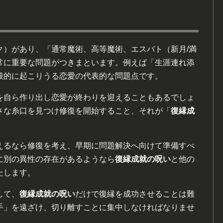
ク）があり、「通常魔術、高等魔術、エスバト（新月/満
常に重要な問題がつきまといます。例えば「生涯連れ添
般的に起こりうる恋愛の代表的な問題点です。
を自ら作り出し恋愛が終わりを迎えることもあるでしょ
さな糸口を見つけ修復を開始すること、それが「
復縁成
えるなら修復を考え、早期に問題解決へ向けて準備すべ
に別の異性の存在があるようなら
復縁成就の呪い
と他の
たします。
して、
復縁成就の呪い
だけで復縁を成功させることは難
手」を遠ざけ、切り離すことに集中しなければなりませ