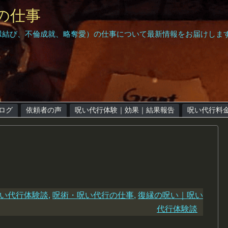
の仕事
縁結び、不倫成就、略奪愛）の仕事について最新情報をお届けしま
呪い代行Grant｜Home
呪い代行の仕事｜ブログ
依頼者の声
呪い代行体験｜効果｜結果報告
ログ
依頼者の声
呪い代行体験｜効果｜結果報告
呪い代行料
呪い代行料金
簡単なお呪い
無料相談受付
い代行体験談
,
呪術・呪い代行の仕事
,
復縁の呪い｜呪い
代行体験談