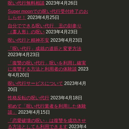
呪い代行無料相談
2023年4月26日
Super moonでの呪い代行受付終了のお
しらせ！
2023年4月25日
自分でできる呪い代行 丑の刻参り
（藁人形）の呪い
2023年4月23日
呪い代行と精神不安
2023年4月23日
「呪い代行」成就の道筋と変更方法
2023年4月23日
「復讐の呪い代行」呪いを利用し確実
に復讐する方法と利用者の体験談
2023
年4月20日
呪い代行サービスについて
2023年4月
20日
性格反転の呪い代行
2023年4月18日
初めて「呪い代行業者を利用した体験
談」
2023年4月15日
「恋愛破壊の呪い」は復讐を成功させ
る方法としても利用できます
2023年4