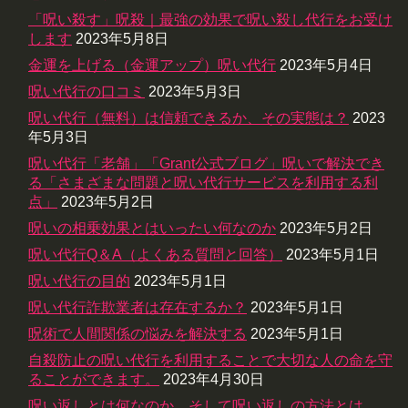
「呪い殺す」呪殺｜最強の効果で呪い殺し代行をお受け
します
2023年5月8日
金運を上げる（金運アップ）呪い代行
2023年5月4日
呪い代行の口コミ
2023年5月3日
呪い代行（無料）は信頼できるか、その実態は？
2023
年5月3日
呪い代行「老舗」「Grant公式ブログ」呪いで解決でき
る「さまざまな問題と呪い代行サービスを利用する利
点」
2023年5月2日
呪いの相乗効果とはいったい何なのか
2023年5月2日
呪い代行Q＆A（よくある質問と回答）
2023年5月1日
呪い代行の目的
2023年5月1日
呪い代行詐欺業者は存在するか？
2023年5月1日
呪術で人間関係の悩みを解決する
2023年5月1日
自殺防止の呪い代行を利用することで大切な人の命を守
ることができます。
2023年4月30日
呪い返しとは何なのか、そして呪い返しの方法とは