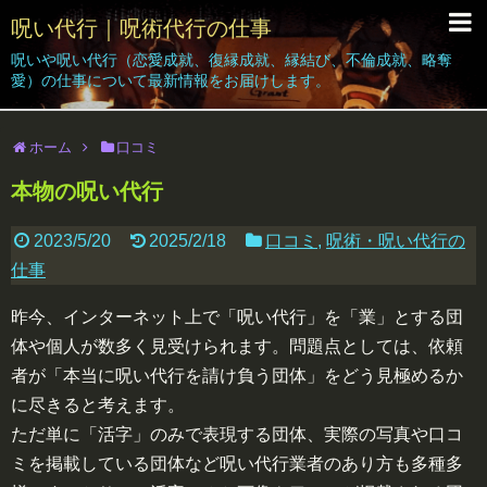
呪い代行｜呪術代行の仕事
呪いや呪い代行（恋愛成就、復縁成就、縁結び、不倫成就、略奪
呪い代行Grant｜Home
愛）の仕事について最新情報をお届けします。
呪い代行の仕事｜ブログ
ホーム
口コミ
依頼者の声
本物の呪い代行
呪い代行体験｜効果｜結果報告
2023/5/20
2025/2/18
口コミ
,
呪術・呪い代行の
呪い代行料金
仕事
簡単なお呪い
昨今、インターネット上で「呪い代行」を「業」とする団
体や個人が数多く見受けられます。問題点としては、依頼
無料相談受付
者が「本当に呪い代行を請け負う団体」をどう見極めるか
に尽きると考えます。
ただ単に「活字」のみで表現する団体、実際の写真や口コ
ミを掲載している団体など呪い代行業者のあり方も多種多