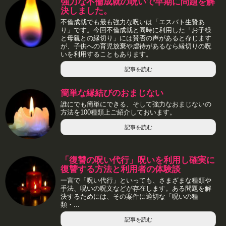
強力な不倫成就の呪いで早期に問題を解
決しました。
不倫成就でも最も強力な呪いは「エスバト生贄あ
り」です。今回不倫成就と同時に利用した「お子様
と母親との縁切り」には賛否の声があると存じます
が、子供への育児放棄や虐待があるなら縁切りの呪
いを利用することもあります。
記事を読む
簡単な縁結びのおまじない
誰にでも簡単にできる、そして強力なおまじないの
方法を100種類上ご紹介しておいます。
記事を読む
「復讐の呪い代行」呪いを利用し確実に
復讐する方法と利用者の体験談
一言で「呪い代行」といっても、さまざまな種類や
手法、呪いの呪文などが存在します。ある問題を解
決するためには、その案件に適切な「呪いの種
類・...
記事を読む