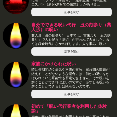
にも、（ランク）があり、「通常魔術、高等魔術、
エスバト（新月/満月での儀式）」がありま...
記事を読む
自分でできる呪い代行 丑の刻参り（藁
人形）の呪い
藁人形（丑の刻参り） 日本では、古来より「丑の刻
参り」で人を呪う「呪術」が行われてきました。古
くは鎌倉時代にさかのぼります。人を恨み、呪い...
記事を読む
家族にかけられた呪い
時に長期間続く病気や不慮の事故、家族間の問題が
絶えることがないような場合には、何かの呪いをか
けられている可能性も否定できません。その呪いを
解くことができればよいのですが、必ずしも呪いを
解くことができるとは限らないのです。
記事を読む
初めて「呪い代行業者を利用した体験
談」
初めて呪い代行業者を利用された方から寄せられた