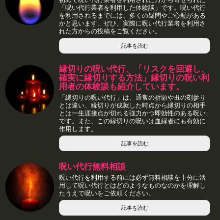
「呪い代行業者を利用した体験談」です。呪い代行
を利用されるまでには、多くの疑問やご心配がある
かと思います。ぜひ、実際に呪い代行業者を利用さ
れた方からの投稿をご覧ください。
記事を読む
縁切りの呪い代行、「リスクを回避し、
確実に縁切りする方法」縁切りの呪い利
用者の体験談も紹介しています。
「縁切りの呪い代行」は、通常の祈願や丑の刻参り
とは違い、縁切りが成就した時点から縁切りの相手
とは一生涯接点が切れる強力かつ即効性のある呪い
です。また、この縁切りの呪いは血縁者にも有効に
作用します。
記事を読む
呪い代行無料相談
呪い代行を利用する前には必ず無料相談を十分に活
用して呪い代行とはどのようなものなのかを理解し
たうえで呪いをご依頼ください。
記事を読む