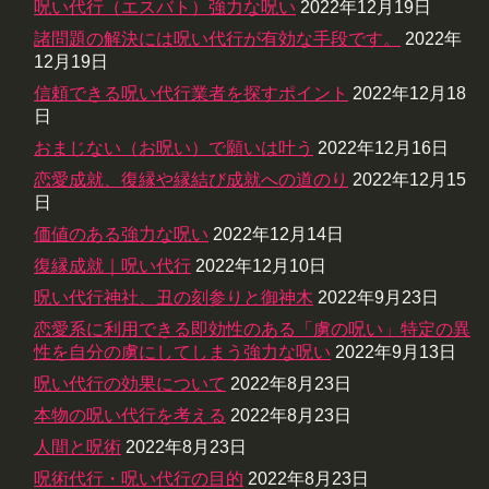
呪い代行（エスバト）強力な呪い
2022年12月19日
諸問題の解決には呪い代行が有効な手段です。
2022年
12月19日
信頼できる呪い代行業者を探すポイント
2022年12月18
日
おまじない（お呪い）で願いは叶う
2022年12月16日
恋愛成就、復縁や縁結び成就への道のり
2022年12月15
日
価値のある強力な呪い
2022年12月14日
復縁成就｜呪い代行
2022年12月10日
呪い代行神社、丑の刻参りと御神木
2022年9月23日
恋愛系に利用できる即効性のある「虜の呪い」特定の異
性を自分の虜にしてしまう強力な呪い
2022年9月13日
呪い代行の効果について
2022年8月23日
本物の呪い代行を考える
2022年8月23日
人間と呪術
2022年8月23日
呪術代行・呪い代行の目的
2022年8月23日