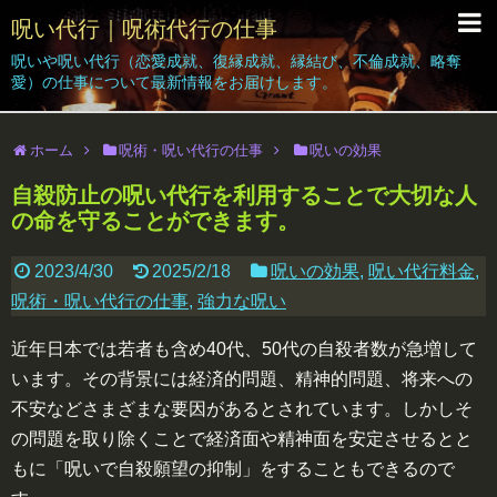
呪い代行｜呪術代行の仕事
呪いや呪い代行（恋愛成就、復縁成就、縁結び、不倫成就、略奪
呪い代行Grant｜Home
愛）の仕事について最新情報をお届けします。
呪い代行の仕事｜ブログ
ホーム
呪術・呪い代行の仕事
呪いの効果
依頼者の声
自殺防止の呪い代行を利用することで大切な人
の命を守ることができます。
呪い代行体験｜効果｜結果報告
呪い代行料金
2023/4/30
2025/2/18
呪いの効果
,
呪い代行料金
,
呪術・呪い代行の仕事
,
強力な呪い
簡単なお呪い
近年日本では若者も含め40代、50代の自殺者数が急増して
無料相談受付
います。その背景には経済的問題、精神的問題、将来への
不安などさまざまな要因があるとされています。しかしそ
の問題を取り除くことで経済面や精神面を安定させるとと
もに「呪いで自殺願望の抑制」をすることもできるので