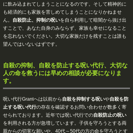
に飲み込まれてしまうことになるのです。そして精神的に
も経済的にも家族を苦しめてしまうことになりかねませ
ん。
自殺防止、抑制の呪い
を自ら利用して暗闇から抜け出
すことで、あなた自身のみならず、家族も幸せになること
を忘れないでください。大切な家族だけを残すことは誰も
望んではいないはずです。
自殺の抑制、自殺を防止する呪い代行、大切な
人の命を救うには早めの相談が必要になりま
す。
呪い代行Grantへは以前から
自殺を抑制する呪い
や
自殺を防
止する呪い代行
の存在を確認するお問い合わせが数多く寄
せられております。近年では呪い代行での
自殺防止の呪い
を利用される方が急増しています。子供を守ろうとする両
親からの切実な願いや、40代～50代の方の命を守ろうとす