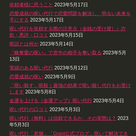
依頼者様に思うこと
2023年5月17日
恋愛成就の呪い代行で恋愛問題を解決し、明るい未来を
手にする
2023年5月17日
呪い代行を依頼する際の注意点（金銭の受け渡し）詐
欺・悪評・口コミ
2023年5月15日
呪詛とは何か
2023年5月14日
『略奪愛の呪い』で意中の相手を奪い取る
2023年5月
13日
実績のある呪い代行
2023年5月12日
恋愛成就の呪い
2023年5月9日
「呪い殺す」呪殺｜最強の効果で呪い殺し代行をお受け
します
2023年5月8日
金運を上げる（金運アップ）呪い代行
2023年5月4日
呪い代行の口コミ
2023年5月3日
呪い代行（無料）は信頼できるか、その実態は？
2023
年5月3日
呪い代行「老舗」「Grant公式ブログ」呪いで解決でき