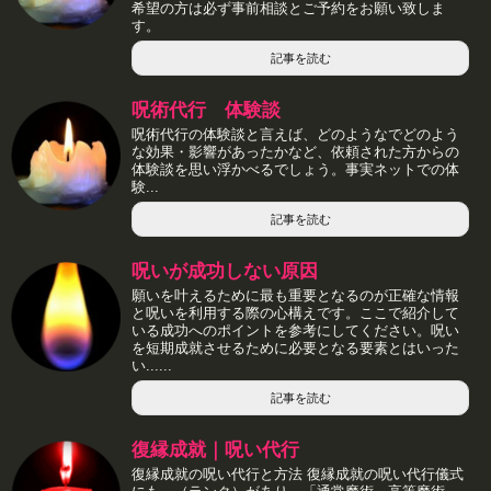
希望の方は必ず事前相談とご予約をお願い致しま
す。
記事を読む
呪術代行 体験談
呪術代行の体験談と言えば、どのようなでどのよう
な効果・影響があったかなど、依頼された方からの
体験談を思い浮かべるでしょう。事実ネットでの体
験...
記事を読む
呪いが成功しない原因
願いを叶えるために最も重要となるのが正確な情報
と呪いを利用する際の心構えです。ここで紹介して
いる成功へのポイントを参考にしてください。呪い
を短期成就させるために必要となる要素とはいった
い......
記事を読む
復縁成就｜呪い代行
復縁成就の呪い代行と方法 復縁成就の呪い代行儀式