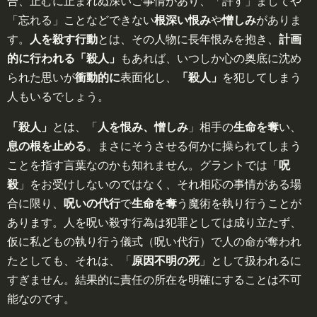
合、止むに止まれぬ深いご事情があり、「許す」ましてや
「忘れる」ことなどできない
根深い恨み
や
憎しみ
がありま
す。
人を殺す行動
とは、その人物に長年恨みを抱き、
計画
的に行われる「殺人」
もあれば、いつしか心の奥底に沈め
られた思いが
衝動的に
表面化し、
「殺人」
を犯してしまう
人もいるでしょう。
「殺人」
とは、「
人を恨み、憎しみ
」相手の
生命を奪
い、
息の根を止める
。まさにそうさせる何かに操られてしまう
ことを指す言葉なのかも知れません。グラントでは「
呪
殺
」をお受けしないのではなく、それ相応の事情がある場
合に限り、
呪いの代行
で
生命を奪
う魔術を執り行うことが
あります。人を呪い殺す行為は犯罪としては成り立たず、
仮に私どもの執り行う儀式（呪い代行）で人の命が奪われ
たとしても、それは、「
原因不明の死
」として扱われるに
すぎません。結果的に責任の所在を明確にすることは不可
能なのです。