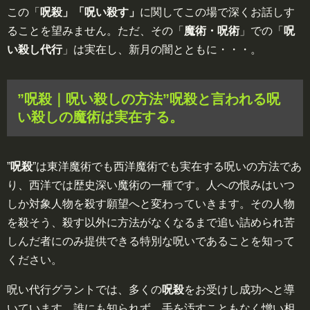
この「
呪殺」「呪い殺す」
に関してこの場で深くお話しす
ることを望みません。ただ、その「
魔術・呪術
」での「
呪
い殺し代行
」は実在し、新月の闇とともに・・・。
”呪殺｜呪い殺しの方法”呪殺と言われる呪
い殺しの魔術は実在する。
”
呪殺
”は東洋魔術でも西洋魔術でも実在する呪いの方法であ
り、西洋では歴史深い魔術の一種です。人への恨みはいつ
しか対象人物を殺す願望へと変わっていきます。その人物
を殺そう、殺す以外に方法がなくなるまで追い詰められ苦
しんだ者にのみ提供できる特別な呪いであることを知って
ください。
呪い代行グラントでは、多くの
呪殺
をお受けし成功へと導
いています。誰にも知られず、手を汚すこともなく憎い相