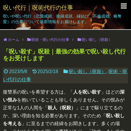
呪い代行｜呪術代行の仕事
呪いや呪い代行（恋愛成就、復縁成就、縁結び、不倫成就、略奪
呪い代行Grant｜Home
愛）の仕事について最新情報をお届けします。
呪い代行の仕事｜ブログ
ホーム
呪術・呪い代行の仕事
呪い殺し（呪殺）
依頼者の声
「呪い殺す」呪殺｜最強の効果で呪い殺し代行
をお受けします
呪い代行体験｜効果｜結果報告
呪い代行料金
2023/5/8
2025/2/18
呪い殺し（呪殺）
,
呪術・呪
い代行の仕事
簡単なお呪い
復讐系の呪いを希望する方は、「
人を呪い殺す
」ほどの
深
無料相談受付
い恨み
を抱いていることも珍しくありません。その恨みが
正常な1人の人間を「
殺人（呪殺）
」にまで駆り立てるの
か、深い理由を知る必要があります。そのため「
呪い殺し
を考える
」に至るまでの経緯をお聞きします。多くの場