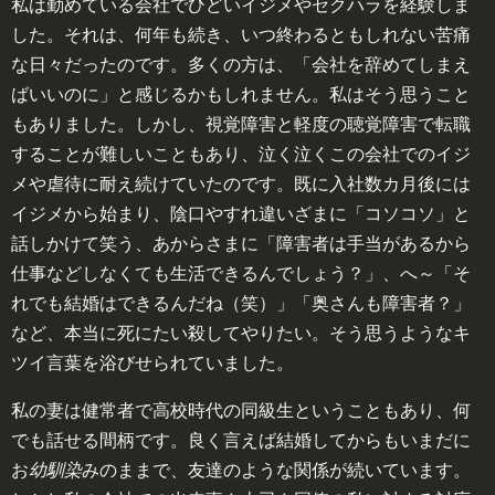
私は勤めている会社でひどいイジメやセクハラを経験しま
した。それは、何年も続き、いつ終わるともしれない苦痛
な日々だったのです。多くの方は、「会社を辞めてしまえ
ばいいのに」と感じるかもしれません。私はそう思うこと
もありました。しかし、視覚障害と軽度の聴覚障害で転職
することが難しいこともあり、泣く泣くこの会社でのイジ
メや虐待に耐え続けていたのです。既に入社数カ月後には
イジメから始まり、陰口やすれ違いざまに「コソコソ」と
話しかけて笑う、あからさまに「障害者は手当があるから
仕事などしなくても生活できるんでしょう？」、へ～「そ
れでも結婚はできるんだね（笑）」「奥さんも障害者？」
など、本当に死にたい殺してやりたい。そう思うようなキ
ツイ言葉を浴びせられていました。
私の妻は健常者で高校時代の同級生ということもあり、何
でも話せる間柄です。良く言えば結婚してからもいまだに
お
幼馴染
みのままで、友達のような関係が続いています。