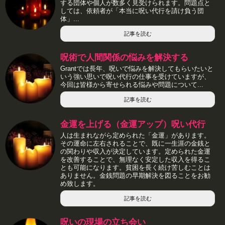
する団体や個人が数多く見受けられます。問題点と
しては、依頼者が「本当に呪い代行を請け負う団
体」...
記事を読む
呪術で人間関係の悩みを解決する
Grantでは長年、呪いで悩みを解決してもらいたいと
いう強い思いで呪い代行の仕事を受けていますが、
今回は皆様から寄せられる悩みや問題について...
記事を読む
金運を上げる（金運アップ）呪い代行
人は生まれながら定められた「金運」があります。
その運命に左右されることで、既に一生涯の金銭と
の関わりや収入が決定しています。定められた金運
を改善することで、無理なく安定した収入を得るこ
とも可能になります。貧困を長く続け苦しむことは
ありません。金銭問題の早期解決を図ることをお勧
め致します。
記事を読む
呪いの現場の立ち会い