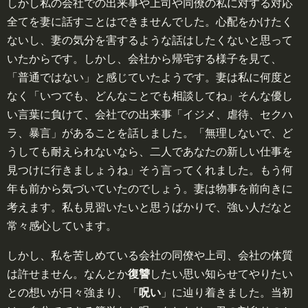
しかし私の会社での出来事や上司や同僚の私に対する対応
全てを妻に話すことはできませんでした。心配をかけたく
ないし、妻の気分を害するような話はしたくないと思って
いたからです。しかし、会社から帰宅する様子を見て、
「普通ではない」と感じていたようです。妻は私に何度と
なく「いつでも、どんなことでも相談してね」そんな優し
い言葉に負けて、会社での出来事「イジメ、虐待、セクハ
ラ、暴言」があることを話しました。「無理しないで、ど
うしても耐えられないなら、二人であなたの新しい仕事を
見つけに行きましょうね」そう言ってくれました。もう何
年も前から気づいていたのでしょう。妻は物事を前向きに
考えます。私も見習いたいと思うばかりで、強い人だなと
常々感心しています。
しかし、私を苦しめている会社の同僚や上司、会社の体質
は許せません。なんとか
復讐
したい思い知らせてやりたい
との想いが日々強まり、「
呪い
」に辿り着きました。当初