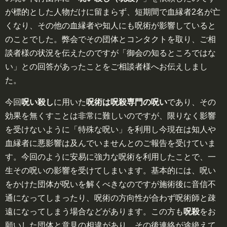
が標的とした人物だけに留まらず、短期間で血縁者2名が亡
くなり、その他の血縁者や知人にも呪術が影響していると
のことでした。弊会でその団体とコンタクトを取り、ご相
談者様の状況を伝えたのですが「御会の知るところではな
い」との回答があったことをご相談者様へお伝えしまし
た。
今回
呪い殺し
に用いた
呪術は呪殺専門の呪い
であり、その
効果を無くすことは非常に難しいのですが、限りなく影響
を受けないように「特殊な呪い」を利用し今現在は知人や
血縁者に悪影響は及んでいませんとのご報告を受けていま
す。今回のように安易に強力な呪術を利用したことで、一
生その呪いの影響を受けてしまいます。基本的には、呪い
をかけた団体が呪いを解くべきなのですが施術後に音信不
通になってしまったり、呪術の方向性が合わず呪術師と疎
遠になってしまう場合などがあります。この方も
呪殺
をお
願いした団体と意見の相違があり、その後連絡が途絶えて