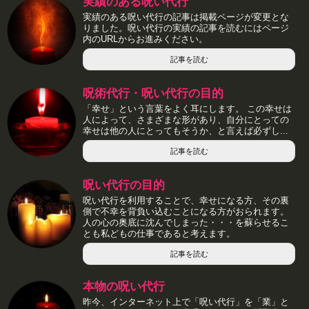
実績のある呪い代行
実績のある呪い代行の記事は掲載ページが変更とな
りました。呪い代行の実績の記事を読むにはページ
内のURLからお進みください。
記事を読む
呪術代行・呪い代行の目的
「幸せ」という言葉をよく耳にします。 この幸せは
人によって、さまざまな形があり、自分にとっての
幸せは他の人にとってもそうか、と言えば必ずし...
記事を読む
呪い代行の目的
呪い代行を利用することで、幸せになる方、その裏
側で不幸を背負い込むことになる方がおられます。
人の心の奥底に沈んでしまった・・・を蘇らせるこ
とも私どもの仕事であると考えます。
記事を読む
本物の呪い代行
昨今、インターネット上で「呪い代行」を「業」と