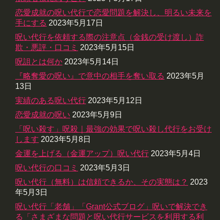
恋愛成就の呪い代行で恋愛問題を解決し、明るい未来を
手にする
2023年5月17日
呪い代行を依頼する際の注意点（金銭の受け渡し）詐
欺・悪評・口コミ
2023年5月15日
呪詛とは何か
2023年5月14日
『略奪愛の呪い』で意中の相手を奪い取る
2023年5月
13日
実績のある呪い代行
2023年5月12日
恋愛成就の呪い
2023年5月9日
「呪い殺す」呪殺｜最強の効果で呪い殺し代行をお受け
します
2023年5月8日
金運を上げる（金運アップ）呪い代行
2023年5月4日
呪い代行の口コミ
2023年5月3日
呪い代行（無料）は信頼できるか、その実態は？
2023
年5月3日
呪い代行「老舗」「Grant公式ブログ」呪いで解決でき
る「さまざまな問題と呪い代行サービスを利用する利