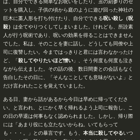
は、自分でできる簡単なお呪いをしたり、丑の刻参りのセ
ットを購入し、子供の頃から庭のように遊び回った神社の
巨木に藁人形を打ち付けたり、自分でできる
呪い殺し（呪
殺）
は全てやりつくしてしまいました。けれども、所詮素
人が行う呪術であり、呪いの効果を得ることはできません
でした。私は、そのことを妻に話し、どうしても同僚や上
司に復讐したい。今まではっきりと君には言わなかったけ
ど、「
殺してやりたいほど憎い
」、そう何度も何度も泣き
ながら伝えました。その話の後、数日間妻との会話もなく
告白したその日に、「そんなことしても意味がないよ」と
だけ言われたことを覚えていました。
ある日、妻から話があるから今日は早めに帰ってくださ
い。と言われ、とにかく早く帰れるよう上司に報告し、こ
の日の早退は何事もなく認められました。しかし、帰り際
には「あまり役にも立たないからね。いてもらって
も・・・。」との暴言です。もう、
本当に殺してやる
いつ