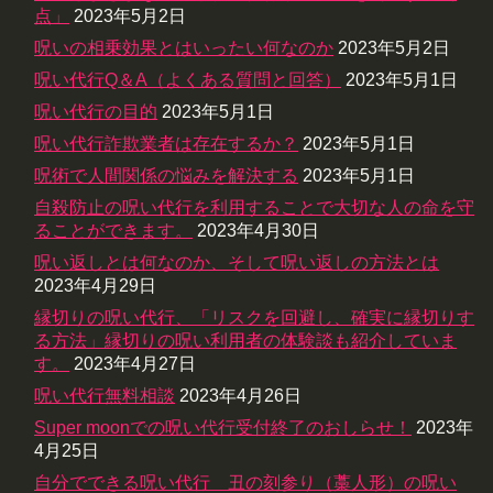
点」
2023年5月2日
呪いの相乗効果とはいったい何なのか
2023年5月2日
呪い代行Q＆A（よくある質問と回答）
2023年5月1日
呪い代行の目的
2023年5月1日
呪い代行詐欺業者は存在するか？
2023年5月1日
呪術で人間関係の悩みを解決する
2023年5月1日
自殺防止の呪い代行を利用することで大切な人の命を守
ることができます。
2023年4月30日
呪い返しとは何なのか、そして呪い返しの方法とは
2023年4月29日
縁切りの呪い代行、「リスクを回避し、確実に縁切りす
る方法」縁切りの呪い利用者の体験談も紹介していま
す。
2023年4月27日
呪い代行無料相談
2023年4月26日
Super moonでの呪い代行受付終了のおしらせ！
2023年
4月25日
自分でできる呪い代行 丑の刻参り（藁人形）の呪い