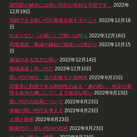
諸問題の解決には呪い代行が有効な手段です。
2022年
12月19日
信頼できる呪い代行業者を探すポイント
2022年12月18
日
おまじない（お呪い）で願いは叶う
2022年12月16日
恋愛成就、復縁や縁結び成就への道のり
2022年12月15
日
価値のある強力な呪い
2022年12月14日
復縁成就｜呪い代行
2022年12月10日
呪い代行神社、丑の刻参りと御神木
2022年9月23日
恋愛系に利用できる即効性のある「虜の呪い」特定の異
性を自分の虜にしてしまう強力な呪い
2022年9月13日
呪い代行の効果について
2022年8月23日
本物の呪い代行を考える
2022年8月23日
人間と呪術
2022年8月23日
呪術代行・呪い代行の目的
2022年8月23日