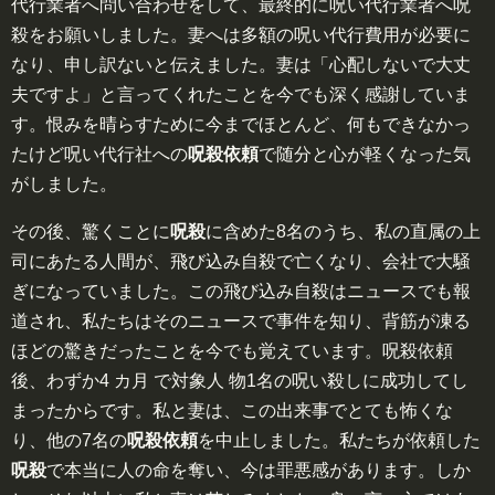
代行業者へ問い合わせをして、最終的に呪い代行業者へ呪
殺をお願いしました。妻へは多額の呪い代行費用が必要に
なり、申し訳ないと伝えました。妻は「心配しないで大丈
夫ですよ」と言ってくれたことを今でも深く感謝していま
す。恨みを晴らすために今までほとんど、何もできなかっ
たけど呪い代行社への
呪殺依頼
で随分と心が軽くなった気
がしました。
その後、驚くことに
呪殺
に含めた8名のうち、私の直属の上
司にあたる人間が、飛び込み自殺で亡くなり、会社で大騒
ぎになっていました。この飛び込み自殺はニュースでも報
道され、私たちはそのニュースで事件を知り、背筋が凍る
ほどの驚きだったことを今でも覚えています。呪殺依頼
後、わずか4 カ月 で対象人 物1名の呪い殺しに成功してし
まったからです。私と妻は、この出来事でとても怖くな
り、他の7名の
呪殺依頼
を中止しました。私たちが依頼した
呪殺
で本当に人の命を奪い、今は罪悪感があります。しか