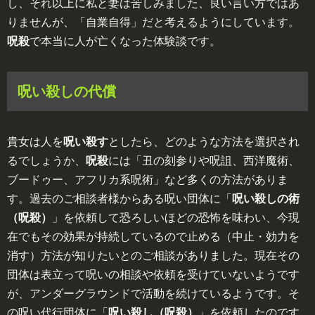
し、それ以上に私と妻は苦しみました、良い言い方ではあ
りませんが、「自業自得」だと考えるようにしています。
呪殺
で本当に人が亡くなった体験談です。
呪い殺しの代償
貴女は人を
呪い殺す
としたら、どのような方法を選択され
るでしょうか、
呪殺
には「丑の刻参りや呪詛、西洋魔術、
ブードゥー、アフリカ系呪術」など多くの方法がありま
す。過去のご相談者様からある呪い団体に「
呪い殺しの術
（呪殺）
」を依頼して恐ろしいほどの恐怖を味わい、今現
在でもその効果が持続しているので止める（中止・効力を
消す）方法が知りたいとのご相談がありました。現在その
団体は表立って呪いの相談や依頼を受けていないようです
が、アンダーグラウンドで活動を続けているようです。そ
の呪い代行団体に「
呪い殺し（呪殺）
」を依頼したのです