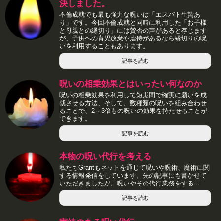
決しました。
不倫成就でも最も強力な呪いは「エスバト生贄あ
り」です。今回不倫成就と同時に利用した「お子様
と母親との縁切り」には賛否の声があると存じます
が、子供への育児放棄や虐待があるなら縁切りの呪
いを利用することもあります。
記事を読む
呪いの相乗効果とはいったい何なのか
呪いの相乗効果を利用して短期間で確実に願いを成
就させる方法、そして、数種類の呪いを組み合わせ
ることで、2～3倍もの呪いの効果を持たせることが
できます。
記事を読む
本物の呪い代行を考える
私たちGrantもネットを通じて呪いや呪術、魔術に関
する情報発信をしています。先の記事にも書かせて
いただきましたが、呪いやその代行業務をする...
記事を読む