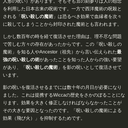
人形の呪い）があります。そもそも丑の刻参りは人の怨念
を利用した日本古来の呪術です。一方で西洋魔術の呪殺と
される「
呪い殺しの魔術
」は恐るべき効果で血縁者を次々
に殺してしまうことから封印された魔術とも言われます。
しかし数百年の時を経て復活させた理由は、理不尽な問題
で苦しむ方々の存在があったからです。この「呪い殺しの
魔術」を知る人やAncestor（祖先）から言い伝えられた
最
強の呪い殺しの術
があったことを知った人からの強い要望
があり、「
呪い殺しの魔術
」を影の呪いとして復活させて
います。
影の呪いを復活させるまでには数十年の月日が必要になり
ました。これは提携するWiccaの歴史をさかのぼることにな
ります。効果を大きく修正しなければならなかったことが
その大きな要因となったのです。「呪い殺しの魔術による
効果（飛び火）」を抑制するためです。