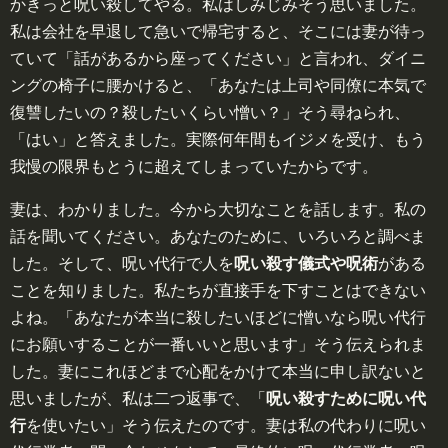
かきっと呪い殺してやる。私はしみじみそう思いました。
私は会社を早退して急いで帰宅すると、そこには妻が待っ
ていて「話があるから座ってください」と言われ、ダイニ
ングの椅子に腰かけると、「あなたは上司や同僚に本気で
復讐したいの？殺したいくらい憎い？」そう尋ねられ、
「はい」と答えました。実際何年間もイジメを受け、もう
我慢の限界もとうに超えてしまっていたからです。
妻は、わかりました。今から大切なことを話します。私の
話を聞いてください。あなたのために、いろいろと調べま
した。そして、呪い代行で人を
呪い殺す儀式や呪術
がある
ことを知りました。私たちが直接手を下すことはできない
よね。「あなたが本当に殺したいほどに憎いなら呪い代行
にお願いすることが一番いいと思います」そう伝えられま
した。妻にこれほどまで心配をかけて本当に申し訳ないと
思いましたが、私は二つ返事で、「
呪い殺すために呪い代
行
を使いたい」そう伝えたのです。妻は私の代わりに呪い